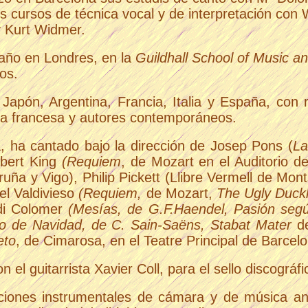
s cursos de técnica vocal y de interpretación con
y Kurt Widmer.
año en Londres, en la
Guildhall School of Music 
os.
a, Japón, Argentina, Francia, Italia y España, co
ía francesa y autores contemporáneos.
, ha cantado bajo la dirección de
Josep Pons
(
La
obert King
(Requiem
, de Mozart en el
Auditorio d
uña y Vigo), Philip Pickett (Llibre Vermell de Mon
l Valdivieso
(Requiem,
de Mozart,
The Ugly Duckl
di Colomer
(Mesías, de G.F.Haendel, Pasión seg
io de Navidad, de C. Sain-Saëns, Stabat Mater
de
eto
, de Cimarosa, en el Teatre Principal de Barcelo
 el guitarrista
Xavier Coll
, para el sello discográf
ciones instrumentales de cámara y de música ant