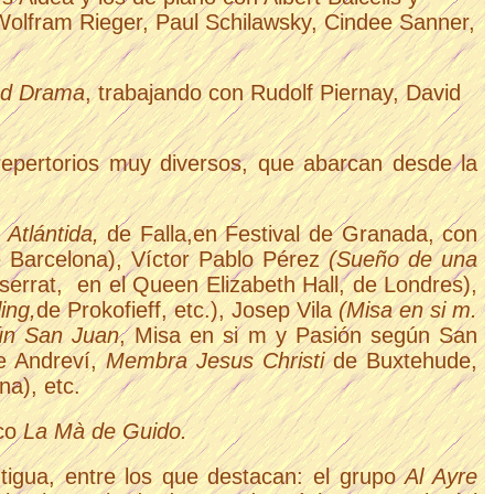
 Wolfram Rieger, Paul Schilawsky, Cindee Sanner,
and Drama
, trabajando con Rudolf Piernay, David
n repertorios muy diversos, que abarcan desde
la
 Atlántida,
de Falla,en
Festival
de Granada, con
e Barcelona
),
Víctor Pablo
Pérez
(Sueño de una
tserrat, en el Queen Elizabeth Hall, de Londres),
ing,
de Prokofieff, etc.),
Josep Vila
(Misa en si m.
ún San Juan
, Misa en si m y Pasión según San
 Andreví,
Membra Jesus Christi
de Buxtehude,
na), etc.
ico
La Mà de Guido.
igua, entre los que destacan: el grupo
Al Ayre