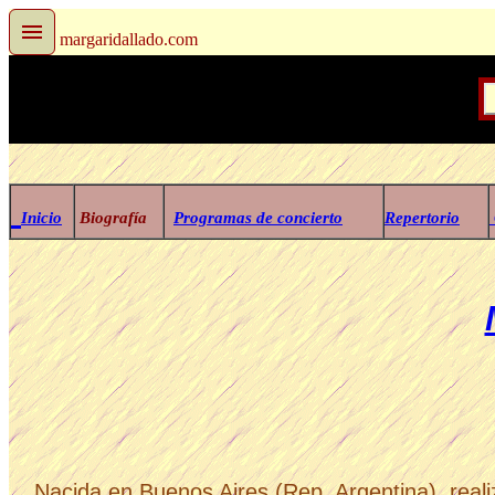
margaridallado.com
Inicio
Biografía
Programas de concierto
Repertorio
Nacida en Buenos Aires (Rep. Argentina), reali