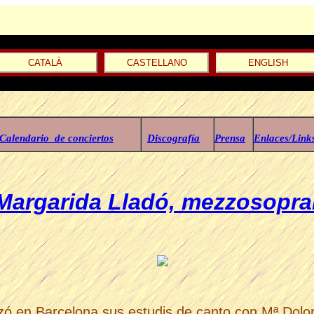
CATALÀ
CASTELLANO
ENGLISH
Calendario de conciertos
Discografía
Prensa
Enlaces/Link
Margarida Lladó, mezzosopr
zó en Barcelona sus estudis de canto con Mª Dolors