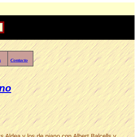
s
Contacto
ano
 Aldea y los de piano con Albert Balcells y