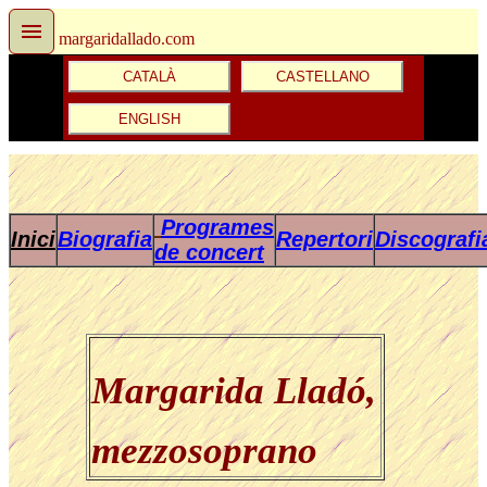
margaridallado.com
CATALÀ
CASTELLANO
ENGLISH
Programes
Inici
Biografia
Repertori
Discografi
de concert
Margarida Lladó
,
mezzosoprano