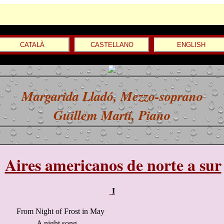
CATALÀ
CASTELLANO
ENGLISH
Margarida Lladó
, Mezzo-soprano
Guillem Martí
, Piano
Aires americanos de norte a sur
I
From Night of Frost in May
A night song