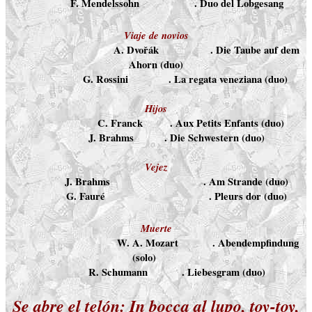
F. Mendelssohn
. Duo del Lobgesang
Viaje de novios
A. Dvořák
. Die Taube auf dem
Ahorn (duo)
G. Rossini
. La regata veneziana (duo)
Hijos
C. Franck
. Aux Petits Enfants (duo)
J. Brahms
. Die Schwestern (duo)
Vejez
J. Brahms
. Am Strande (duo)
G. Fauré
. Pleurs dor (duo)
Muerte
W. A. Mozart
. Abendempfindung
(solo)
R. Schumann
. Liebesgram (duo)
Se abre el telón: In bocca al lupo, toy-toy,