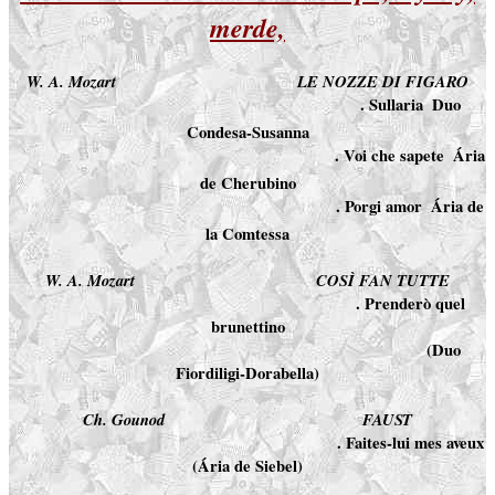
merde,
W. A. Mozart
LE NOZZE DI FIGARO
. Sullaria  Duo
Condesa-Susanna
. Voi che sapete  Ária
de Cherubino
. Porgi amor  Ária de
la Comtessa
W. A. Mozart
COSÌ FAN TUTTE
. Prenderò quel
brunettino
(Duo
Fiordiligi-Dorabella)
Ch. Gounod
FAUST
. Faites-lui mes aveux
(Ária de Siebel)