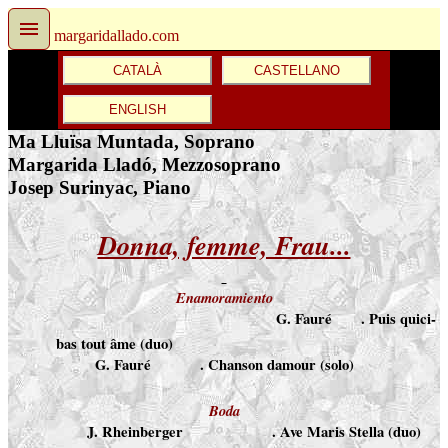
margaridallado.com
CATALÀ
CASTELLANO
ENGLISH
Ma Lluïsa Muntada
, Soprano
Margarida Lladó
, Mezzosoprano
Josep Surinyac
, Piano
Donna, femme, Frau...
Enamoramiento
G. Fauré
. Puis quici-
bas tout âme (duo)
G. Fauré
. Chanson damour (solo)
Boda
J. Rheinberger
. Ave Maris Stella (duo)