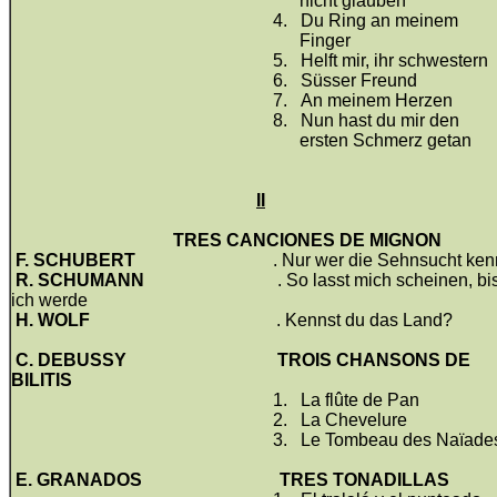
nicht glauben
4.
Du Ring an meinem
Finger
5.
Helft mir, ihr schwestern
6.
Süsser Freund
7.
An meinem Herzen
8.
Nun hast du mir den
ersten Schmerz getan
II
TRES CANCIONES DE MIGNON
F. SCHUBERT
. Nur wer die Sehnsucht ken
R. SCHUMANN
. So lasst mich scheinen, bi
ich werde
H. WOLF
. Kennst du das Land?
C. DEBUSSY
TROIS CHANSONS DE
BILITIS
1.
La flûte de Pan
2.
La Chevelure
3.
Le Tombeau des Naïade
E. GRANADOS
TRES TONADILLAS