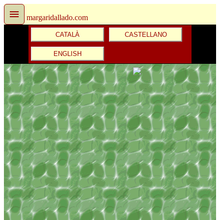
margaridallado.com
CATALÀ
CASTELLANO
ENGLISH