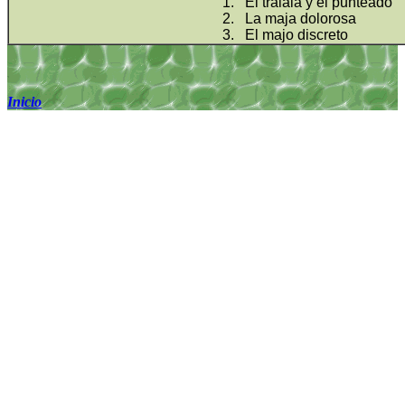
1.
El tralalá y el punteado
2.
La maja dolorosa
3.
El majo discreto
Inicio