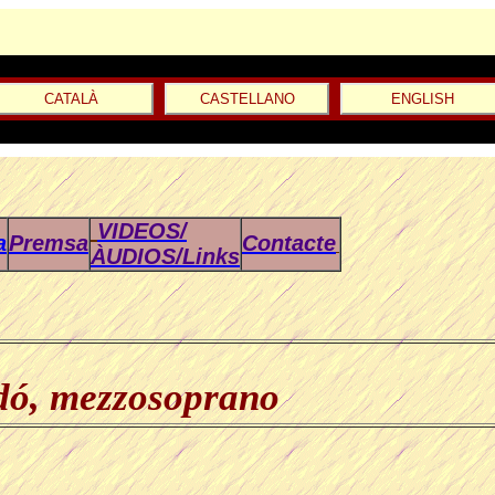
CATALÀ
CASTELLANO
ENGLISH
VIDEOS/
a
Premsa
Contacte
ÀUDIOS/Links
dó
, mezzosoprano