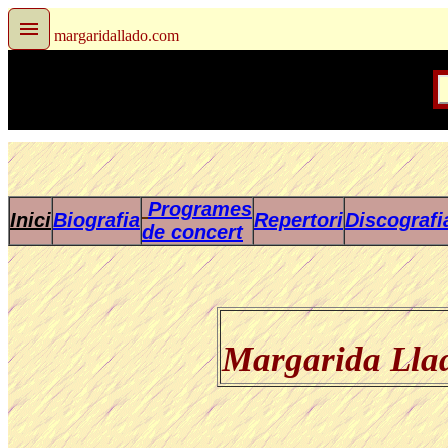
margaridallado.com
Programes
Inici
Biografia
Repertori
Discografi
de concert
Margarida Lla