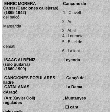
ENRIC MORERA
Cançons de
Carrer (Canciones callejeras)
(1865-1942)
1.- Clavell
del balcó
2.- Ai
Margarida
3.- Abril
4.- Loreneta
5.- Estel de
dematí
6.-
La font
ISAAC ALBÉNIZ
Leyenda
(solo guitarra)
(1860-1909)
CANCIONES POPULARES
. Cançó del
lladre
CATALANAS
. La Dama
dAragó
(Arr.
Xavier Coll
)
. Muntanyes
regalades
. El cant
dels ocells