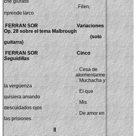
che giurasti
. Filen,
riprende larco
FERRAN SOR
Variaciones
Op. 28 sobre el tema Malbrough
(solo
guitarra)
FERRAN SOR
Cinco
Seguidillas
.
Cesa de
atormentarme
.
Muchacha y
la vergüenza
.
El que
quisiera amando
.
Mis
descuidados ojos
.
De amor en
las prisiones
II