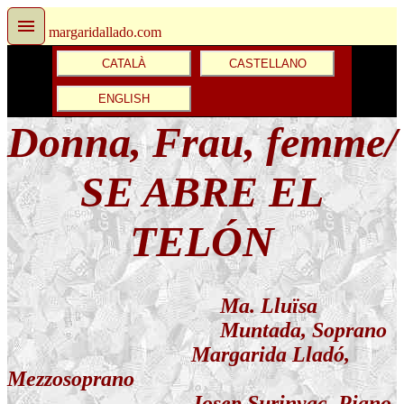
margaridallado.com
CATALÀ
CASTELLANO
ENGLISH
Donna, Frau, femme/
SE ABRE EL
TELÓN
Ma. Lluïsa
Muntada, Soprano
Margarida Lladó
,
Mezzosoprano
Josep Surinyac
, Piano